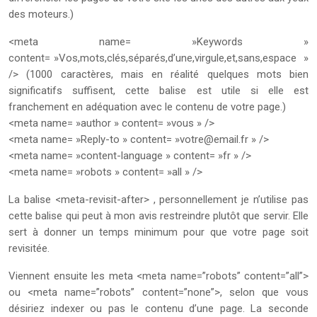
des moteurs.)
<meta name= »Keywords »
content= »Vos,mots,clés,séparés,d’une,virgule,et,sans,espace »
/> (1000 caractères, mais en réalité quelques mots bien
significatifs suffisent, cette balise est utile si elle est
franchement en adéquation avec le contenu de votre page.)
<meta name= »author » content= »vous » />
<meta name= »Reply-to » content= »
votre@email.fr
» />
<meta name= »content-language » content= »fr » />
<meta name= »robots » content= »all » />
La balise <meta-revisit-after> , personnellement je n’utilise pas
cette balise qui peut à mon avis restreindre plutôt que servir. Elle
sert à donner un temps minimum pour que votre page soit
revisitée.
Viennent ensuite les meta <meta name=”robots” content=”all”>
ou <meta name=”robots” content=”none”>, selon que vous
désiriez indexer ou pas le contenu d’une page. La seconde