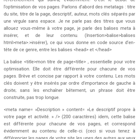
l’optimisation de vos pages. Parlons d’abord des metatags : titre
du site, titre de la page, descriptif, auteur, mots clés séparés par
une virgule sans espace. Je ne parle pas des titres que vous
allouez vous-même à votre page, je parle des balises meta à
insérer, et de leur contenu. (Insertion>balise>balises
html>meta>.>insérer), ce qui vous donne en code source d’en-
tête de ce genre, entre les balises <head> et </head>
La balise <title>mon titre de page<title> , essentielle pour votre
optimisation. Elle doit être différente pour chacune de vos
pages. Brève et concise par rapport à votre contenu. Les mots
clés doivent y être insérés par ordre d’importance de gauche à
droite; sans les enchaîner bêtement, un phrase doit être
construite, pas trop longue.
<meta name= »Description » content= »Le descriptif propre à
votre page et activité. » /> (200 caractères) idem, cette balise
est différente pour chacune de vos pages, et correspond
évidemment au contenu de celle-ci. (ceci si vous tenez à
différencier les pages de votre site les unes des autres aux yeux