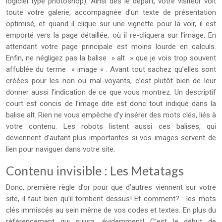
logiciel type photoshop). Ainsi dès le départ, votre visiteur voit
toute votre galerie, accompagnée d’un texte de présentation
optimisé, et quand il clique sur une vignette pour la voir, il est
emporté vers la page détaillée, où il re-cliquera sur l’image. En
attendant votre page principale est moins lourde en calculs.
Enfin, ne négligez pas la balise » alt » que je vois trop souvent
affublée du terme » image « . Avant tout sachez qu’elles sont
créées pour les non ou mal-voyants, c’est plutôt bien de leur
donner aussi l’indication de ce que vous montrez. Un descriptif
court est concis de l’image dite est donc tout indiqué dans la
balise alt. Rien ne vous empêche d’y insérer des mots clés, liés à
votre contenu. Les robots listent aussi ces balises, qui
deviennent d’autant plus importantes si vos images servent de
lien pour naviguer dans votre site.
Contenu invisible : Les Metatags
Donc, première règle d’or pour que d’autres viennent sur votre
site, il faut bien qu’il tombent dessus! Et comment? : les mots
clés immiscés au sein même de vos codes et textes. En plus du
référencement qui suivra, évidemment! C’est le début de