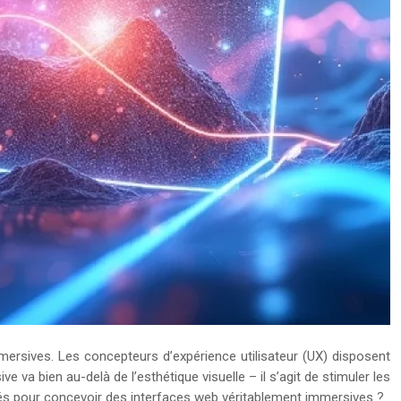
mersives. Les concepteurs d’expérience utilisateur (UX) disposent
 va bien au-delà de l’esthétique visuelle – il s’agit de stimuler les
s clés pour concevoir des interfaces web véritablement immersives ?