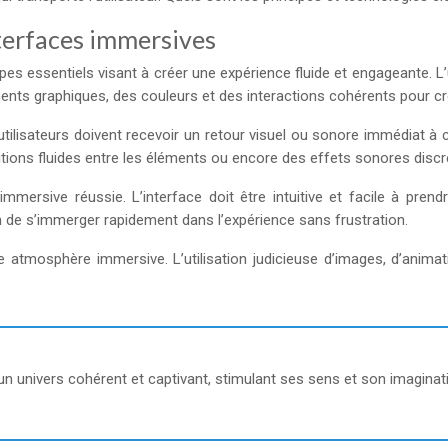
terfaces immersives
pes essentiels visant à créer une expérience fluide et engageante. L
éments graphiques, des couleurs et des interactions cohérents pour cré
s utilisateurs doivent recevoir un retour visuel ou sonore immédiat 
itions fluides entre les éléments ou encore des effets sonores discr
mersive réussie. L’interface doit être intuitive et facile à prendr
n de s’immerger rapidement dans l’expérience sans frustration.
ne atmosphère immersive. L’utilisation judicieuse d’images, d’anima
 un univers cohérent et captivant, stimulant ses sens et son imaginat