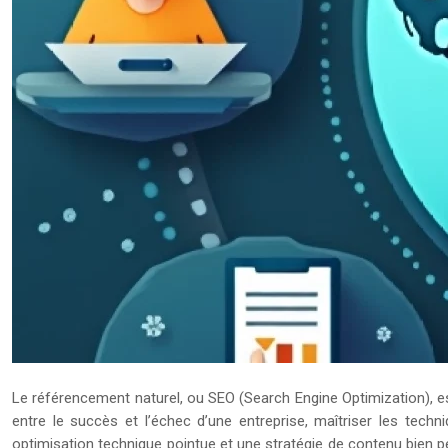
Le référencement naturel, ou SEO (Search Engine Optimization), est 
entre le succès et l’échec d’une entreprise, maîtriser les te
optimisation technique pointue et une stratégie de contenu bien p