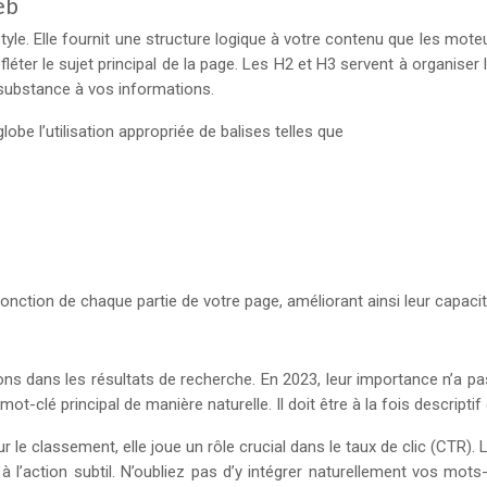
eb
style. Elle fournit une structure logique à votre contenu que les mote
efléter le sujet principal de la page. Les H2 et H3 servent à organis
substance à vos informations.
obe l’utilisation appropriée de balises telles que
nction de chaque partie de votre page, améliorant ainsi leur capacit
ns dans les résultats de recherche. En 2023, leur importance n’a pas 
t-clé principal de manière naturelle. Il doit être à la fois descriptif
sur le classement, elle joue un rôle crucial dans le taux de clic (CTR
l’action subtil. N’oubliez pas d’y intégrer naturellement vos mots-