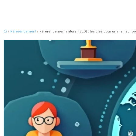
/
Référencement
/ Référencement naturel (SEO) : les clés pour un meilleur p