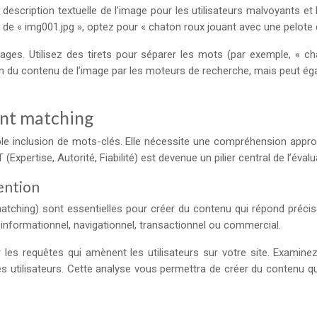
une description textuelle de l’image pour les utilisateurs malvoyants e
 de « img001.jpg », optez pour « chaton roux jouant avec une pelote d
ages. Utilisez des tirets pour séparer les mots (par exemple, « c
 du contenu de l’image par les moteurs de recherche, mais peut ég
ent matching
le inclusion de mots-clés. Elle nécessite une compréhension appro
Expertise, Autorité, Fiabilité) est devenue un pilier central de l’éval
ention
matching) sont essentielles pour créer du contenu qui répond préci
: informationnel, navigationnel, transactionnel ou commercial.
les requêtes qui amènent les utilisateurs sur votre site. Examine
es utilisateurs. Cette analyse vous permettra de créer du contenu 