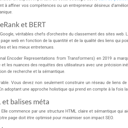
à affiner vos compétences ou un entrepreneur désireux d’améliorer 
anique.
geRank et BERT
Google, véritables chefs d’orchestre du classement des sites web. Le 
age web en fonction de la quantité et de la qualité des liens qui poi
ées et les mieux entretenues.
ctional Encoder Representations from Transformers) en 2019 a marq
t les nuances des requêtes des utilisateurs avec une précision inédit
tion de recherche et la sémantique.
rable. Vous devez non seulement construire un réseau de liens de
 adoptant une approche holistique qui prend en compte à la fois la s
 et balises méta
 Elle commence par une structure HTML claire et sémantique qui ai
votre page doit être optimisé pour maximiser son impact SEO.