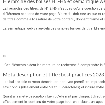
Hiérarchie des balises H1-H6 et sémantique w
La hiérarchie des titres, de H1 à H6, n’est pas qu’une question de 
différentes sections de votre page. Votre H1 doit être unique et r
de titres comme à l’ossature de votre contenu, donnant forme et 
La sémantique web va au-delà des simples balises de titre. Elle engl
,
,
et
. Ces éléments aident les moteurs de recherche à comprendre la fo
Méta-description et title : best practices 2023
Les balises title et méta-description sont vos premières impressio
être concis (idéalement entre 50 et 60 caractères) et inclure votre mo
Quant à la méta-description, bien qu’elle n’ait pas d’impact direct 
efficacement le contenu de votre page tout en incluant un appel à 