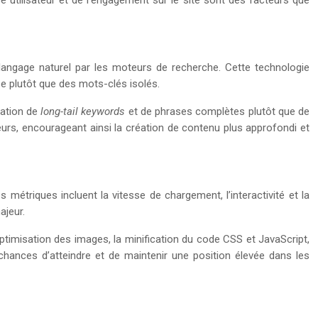
e utilisateur et de l’engagement sur le site sont des facteurs que
langage naturel par les moteurs de recherche. Cette technologie
e plutôt que des mots-clés isolés.
sation de
long-tail keywords
et de phrases complètes plutôt que de
eurs, encourageant ainsi la création de contenu plus approfondi et
métriques incluent la vitesse de chargement, l’interactivité et la
ajeur.
optimisation des images, la minification du code CSS et JavaScript,
s chances d’atteindre et de maintenir une position élevée dans les