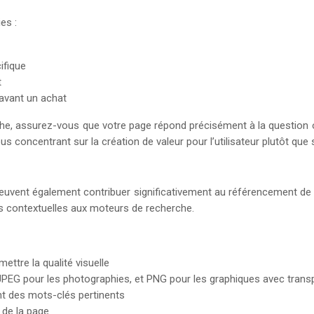
es :
ifique
t
 avant un achat
he, assurez-vous que votre page répond précisément à la question ou
concentrant sur la création de valeur pour l’utilisateur plutôt que su
t peuvent également contribuer significativement au référencement de
ns contextuelles aux moteurs de recherche.
ttre la qualité visuelle
PEG pour les photographies, et PNG pour les graphiques avec tran
nt des mots-clés pertinents
 de la page