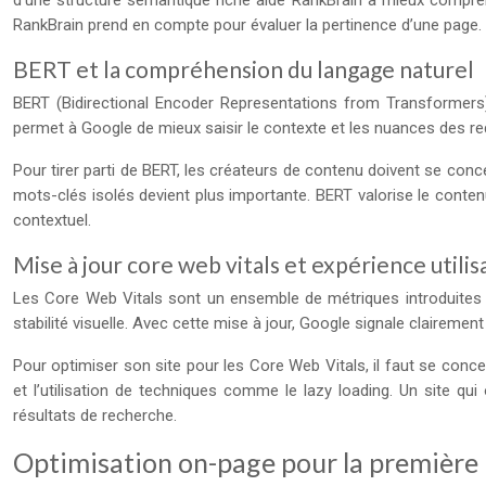
d’une structure sémantique riche aide RankBrain à mieux comprendr
RankBrain prend en compte pour évaluer la pertinence d’une page.
BERT et la compréhension du langage naturel
BERT (Bidirectional Encoder Representations from Transformers)
permet à Google de mieux saisir le contexte et les nuances des re
Pour tirer parti de BERT, les créateurs de contenu doivent se conce
mots-clés isolés devient plus importante. BERT valorise le conten
contextuel.
Mise à jour core web vitals et expérience utilis
Les Core Web Vitals sont un ensemble de métriques introduites par
stabilité visuelle. Avec cette mise à jour, Google signale claireme
Pour optimiser son site pour les Core Web Vitals, il faut se conce
et l’utilisation de techniques comme le lazy loading. Un site qui
résultats de recherche.
Optimisation on-page pour la première