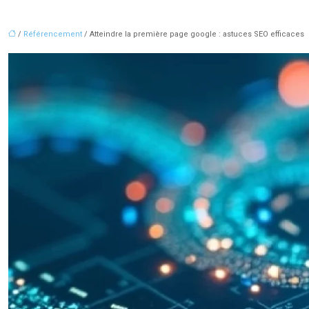
/
Référencement
/ Atteindre la première page google : astuces SEO efficaces