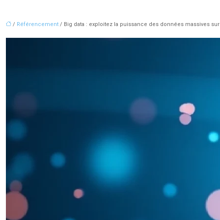
/
Référencement
/ Big data : exploitez la puissance des données massives sur