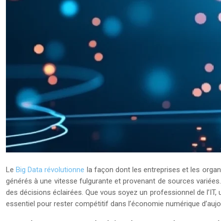
Le
Big Data révolutionne
la façon dont les entreprises et les orga
générés à une vitesse fulgurante et provenant de sources variées.
des décisions éclairées. Que vous soyez un professionnel de l’IT
essentiel pour rester compétitif dans l’économie numérique d’aujou