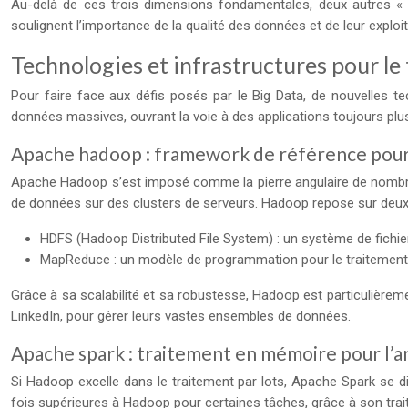
Au-delà de ces trois dimensions fondamentales, deux autres « V »
soulignent l’importance de la qualité des données et de leur exploita
Technologies et infrastructures pour l
Pour faire face aux défis posés par le Big Data, de nouvelles te
données massives, ouvrant la voie à des applications toujours pl
Apache hadoop : framework de référence pour 
Apache Hadoop s’est imposé comme la pierre angulaire de nombreu
de données sur des clusters de serveurs. Hadoop repose sur deux
HDFS (Hadoop Distributed File System) : un système de fichie
MapReduce : un modèle de programmation pour le traitement
Grâce à sa scalabilité et sa robustesse, Hadoop est particulièrem
LinkedIn, pour gérer leurs vastes ensembles de données.
Apache spark : traitement en mémoire pour l’a
Si Hadoop excelle dans le traitement par lots, Apache Spark se d
fois supérieures à Hadoop pour certaines tâches, grâce à son tr