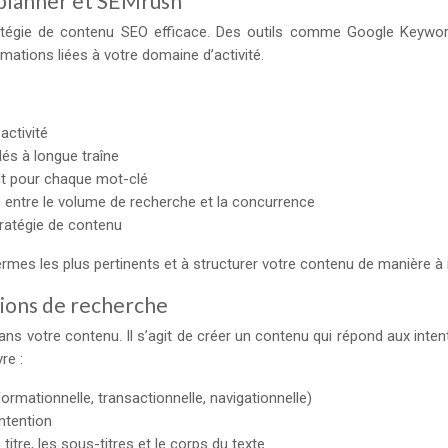
planner et SEMrush
tégie de contenu SEO efficace. Des outils comme Google Keyword
rmations liées à votre domaine d’activité.
activité
lés à longue traîne
nt pour chaque mot-clé
e entre le volume de recherche et la concurrence
ratégie de contenu
rmes les plus pertinents et à structurer votre contenu de manière à
tions de recherche
ns votre contenu. Il s’agit de créer un contenu qui répond aux inte
re :
formationnelle, transactionnelle, navigationnelle)
ntention
itre, les sous-titres et le corps du texte