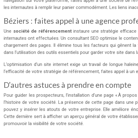
navigation sur votre plateforme, faites appel à une société de réf
les internautes à remplir leur panier commodément. Les liens ina
Béziers : faites appel à une agence pro
Une
société de référencement
instaure une stratégie efficac
internautes ont effectuées. Un consultant SEO optimise le contenu 
chargement des pages. Il élimine tous les facteurs qui gênent la v
dans l’utilisation des outils essentiels pour garder votre site dan
L’optimisation d’un site internet exige un travail de longue halei
l’efficacité de votre stratégie de référencement, faites appel à un e
D’autres astuces à prendre en compte
Pour guider les prospecteurs, l’installation d’une page « À propos 
l’histoire de votre société. La présence de cette page dans une p
pouvez y insérer les atouts de votre entreprise. Elle améliore 
Cette dernière sert à afficher un aperçu général de votre établi
promouvoir la visibilité de votre société.