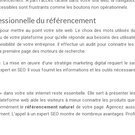
érencement. À part l’accès facilité dans votre site web, la navigatio
ccessibles sont frustrants comme les boutons non opérationnels.
fessionnelle du référencement
e pour mettre au point votre site web. Le choix des mots utilisés
de votre plateforme pour qu’elle réponde aux besoins des utilisateu
isibilité de votre entreprise. Il effectue un audit pour connaitre 
s la première page des moteurs de recherche.
ne. La mise en œuvre d’une stratégie marketing digital requiert le 
xpert en SEO. Il vous fournit les informations et les outils nécessaire
» dans votre site internet reste essentielle. Elle sert à présenter le
lateforme web aide les visiteurs à mieux connaitre les produits qu
énormément le
référencement naturel
de votre page. Agencez aussi 
ssement. L’appel à un expert SEO montre de nombreux avantages. Prof